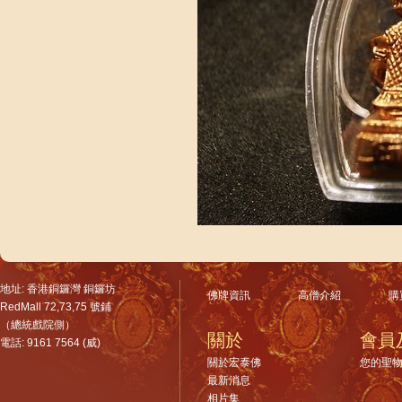
地址: 香港銅鑼灣 銅鑼坊
佛牌資訊
高僧介紹
購
RedMall 72,73,75 號鋪
（總統戲院側）
關於
會員
電話: 9161 7564 (威)
關於宏泰佛
您的聖
最新消息
相片集