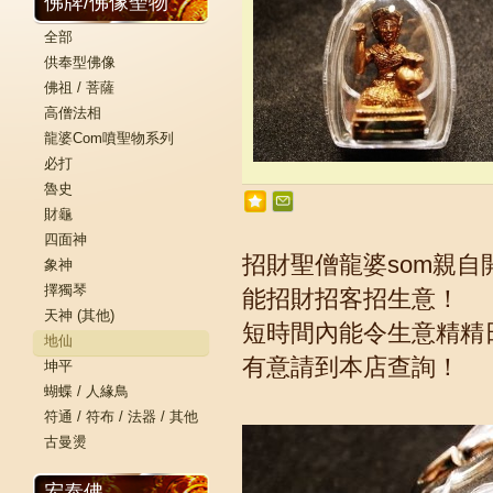
佛牌/佛像聖物
全部
供奉型佛像
佛祖 / 菩薩
高僧法相
龍婆Com噴聖物系列
必打
魯史
財龜
四面神
招財聖僧龍婆som親自
象神
擇獨琴
能招財招客招生意！
天神 (其他)
短時間內能令生意精精
地仙
有意請到本店查詢！
坤平
蝴蝶 / 人緣鳥
符通 / 符布 / 法器 / 其他
古曼燙
宏泰佛