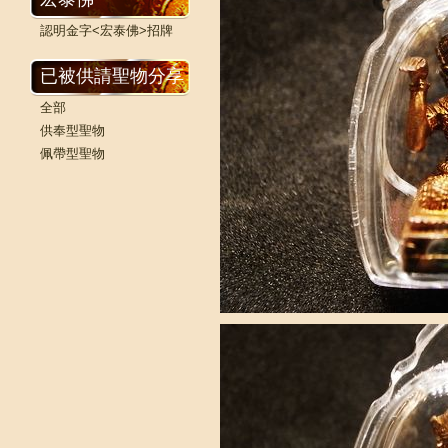
認明金字<宏泰佛>招牌
已被供請聖物分享
全部
供奉型聖物
佩帶型聖物