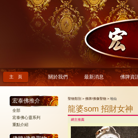
主 頁
關於我們
最新消息
佛牌資
聖物類別 > 佛牌/佛像聖物 >
地仙
宏泰佛推介
龍婆som 招財女神
全部
宏泰佛心靈系列
網主推薦
重點介紹