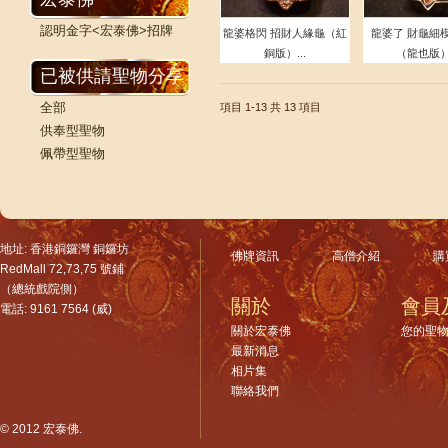
認明金字<宏泰佛>招牌
龍婆格閃 招財人緣龜（紅
龍婆了 財龜細
銅版）...
（龍也版）.
已被供請聖物分享
全部
項目 1-13
共 13 項目
供奉型聖物
佩帶型聖物
地址: 香港銅鑼灣 銅鑼坊
佛牌資訊
高僧介紹
購
RedMall 72,73,75 號鋪
（總統戲院側）
關於
會員
電話: 9161 7564 (威)
關於宏泰佛
您的聖
最新消息
相片集
聯絡我們
© 2012 宏泰佛.