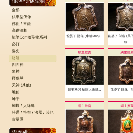
佛牌/佛像聖物
全部
供奉型佛像
佛祖 / 菩薩
高僧法相
龍婆了 財龜 (車楠Mon)...
龍婆了 財龜 (罵
龍婆Com噴聖物系列
銅...
必打
魯史
網主推薦
網主推
財龜
四面神
象神
擇獨琴
天神 (其他)
龍婆格閃 招財人緣龜...
龍婆了 財龜（印
地仙
坤平
蝴蝶 / 人緣鳥
網主推薦
網主推
符通 / 符布 / 法器 / 其他
古曼燙
宏泰佛