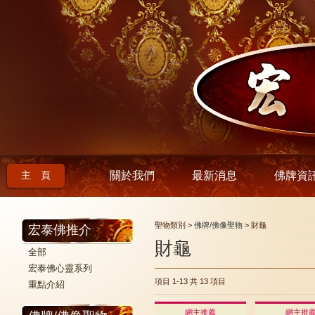
主 頁
關於我們
最新消息
佛牌資
聖物類別 >
佛牌/佛像聖物
> 財龜
宏泰佛推介
財龜
全部
宏泰佛心靈系列
項目 1-13
共 13 項目
重點介紹
網主推薦
網主推