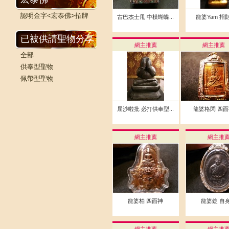
認明金字<宏泰佛>招牌
古巴杰士甩 中模蝴蝶...
龍婆Yam 招
已被供請聖物分享
網主推薦
網主推薦
全部
供奉型聖物
佩帶型聖物
屈沙啦批 必打供奉型...
龍婆格閃 四面
網主推薦
網主推
龍婆柏 四面神
龍婆錠 自