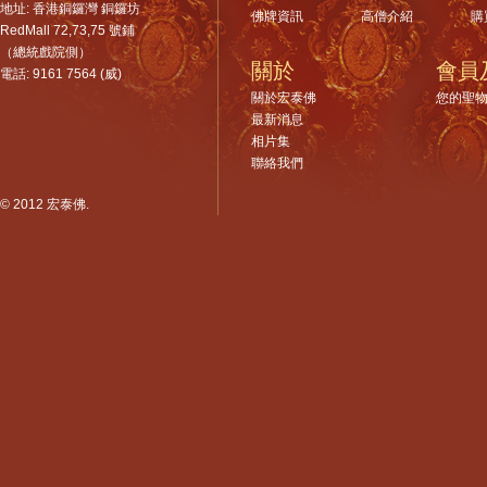
地址: 香港銅鑼灣 銅鑼坊
佛牌資訊
高僧介紹
購
RedMall 72,73,75 號鋪
（總統戲院側）
關於
會員
電話: 9161 7564 (威)
關於宏泰佛
您的聖
最新消息
相片集
聯絡我們
© 2012 宏泰佛.