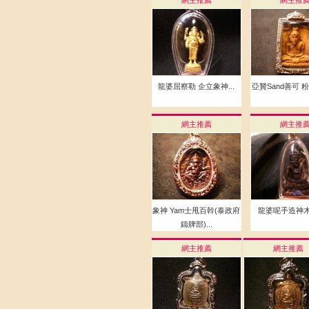
網主推薦
網主推
龍婆屈察勒 企立象神...
亞贊Sand善可 粉
網主推薦
網主推
象神 Yam士甩百幹(泰政府
龍婆呢手造神木魯
鑄牌部)...
網主推薦
網主推薦