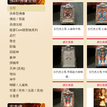
佛牌/佛像聖物
全部
供奉型佛像
佛祖 / 菩薩
高僧法相
古巴杰士甩 人緣鳥中模...
古巴杰士甩 人緣鳥
龍婆Com噴聖物系列
必打
魯史
網主推薦
網主推
財龜
四面神
象神
擇獨琴
天神 (其他)
古巴杰士甩 早期超大模蝴
古巴杰士甩 中模
地仙
蝶...
坤平
蝴蝶 / 人緣鳥
網主推薦
網主推
符通 / 符布 / 法器 / 其他
古曼燙
宏泰佛