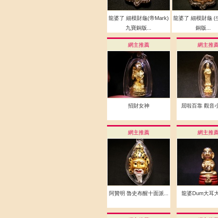
龍婆了 細模財龜(帝Mark)
龍婆了 細模財龜 (
九寶銅版...
銅版...
網主推薦
網主推
招財女神
屈啦百靠 觀音小
網主推薦
網主推
阿贊明 魯史布醒十面派...
龍婆Dum大耳大