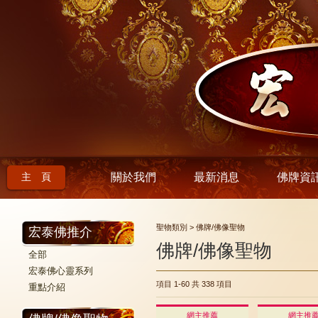
主 頁
關於我們
最新消息
佛牌資
聖物類別 > 佛牌/佛像聖物
宏泰佛推介
佛牌/佛像聖物
全部
宏泰佛心靈系列
項目 1-60
共 338 項目
重點介紹
網主推薦
網主推