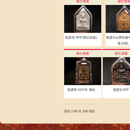
網主推薦
網主推
龍婆添 坤平(聖石碎版)...
龍婆Goy異性緣
曼法相)..
網主推薦
網主推薦
龍婆啤 2537年 佛祖...
龍婆孔坤平
項目 1-60
共 338 項目