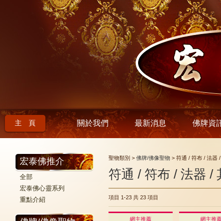
主 頁
關於我們
最新消息
佛牌資
聖物類別 >
佛牌/佛像聖物
> 符通 / 符布 / 法器 
宏泰佛推介
符通 / 符布 / 法器 /
全部
宏泰佛心靈系列
項目 1-23
共 23 項目
重點介紹
網主推薦
網主推