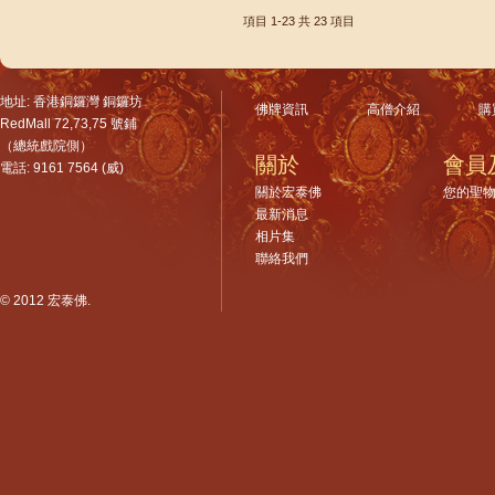
項目 1-23
共 23 項目
地址: 香港銅鑼灣 銅鑼坊
佛牌資訊
高僧介紹
購
RedMall 72,73,75 號鋪
（總統戲院側）
關於
會員
電話: 9161 7564 (威)
關於宏泰佛
您的聖
最新消息
相片集
聯絡我們
© 2012 宏泰佛.