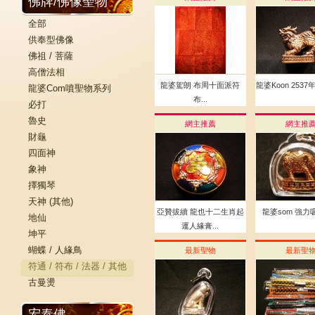
佛牌/佛像聖物
全部
供奉型佛像
佛祖 / 菩薩
高僧法相
龍婆駕朗 布周十面派符
龍婆Koon 2537
龍婆Com噴聖物系列
布...
必打
魯史
網主推薦
網主推
財龜
四面神
象神
擇獨琴
天神 (其他)
亞贊拔續 龍也十二生肖起
龍婆som 強力吸
地仙
運人緣膏...
坤平
蝴蝶 / 人緣鳥
最新聖物
最新聖
符通 / 符布 / 法器 / 其他
古曼燙
宏泰佛