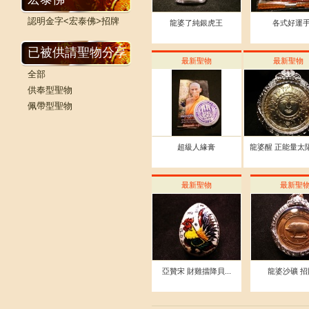
認明金字<宏泰佛>招牌
龍婆了純銀虎王
各式好運
已被供請聖物分享
最新聖物
最新聖物
全部
供奉型聖物
佩帶型聖物
超級人緣膏
龍婆醒 正能量太陽符
最新聖物
最新聖
亞贊宋 財雞擋降貝...
龍婆沙礦 招