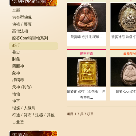
佛牌/佛像聖物
全部
供奉型佛像
佛祖 / 菩薩
高僧法相
龍婆啤 必打 彩泥版...
龍婆神尼 前必打後
龍婆Com噴聖物系列
必打
魯史
網主推薦
最新聖
財龜
四面神
象神
擇獨琴
天神 (其他)
龍婆爹 必打（金箔版） 內
龍婆Koon必
地仙
有符珠...
坤平
蝴蝶 / 人緣鳥
項目 1-7
共 7 項目
符通 / 符布 / 法器 / 其他
古曼燙
宏泰佛