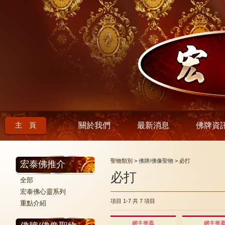
主 頁
關於我們
最新消息
佛牌資
聖物類別 >
佛牌/佛像聖物
> 必打
宏泰佛推介
必打
全部
宏泰佛心靈系列
項目 1-7
共 7 項目
重點介紹
網主推薦
網主推