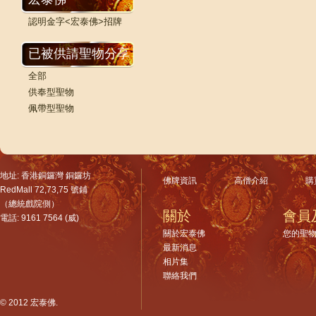
認明金字<宏泰佛>招牌
已被供請聖物分享
全部
供奉型聖物
佩帶型聖物
地址: 香港銅鑼灣 銅鑼坊
佛牌資訊
高僧介紹
購
RedMall 72,73,75 號鋪
（總統戲院側）
關於
會員
電話: 9161 7564 (威)
關於宏泰佛
您的聖
最新消息
相片集
聯絡我們
© 2012 宏泰佛.