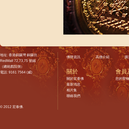
地址: 香港銅鑼灣 銅鑼坊
佛牌資訊
高僧介紹
購
RedMall 72,73,75 號鋪
（總統戲院側）
關於
會員
電話: 9161 7564 (威)
關於宏泰佛
您的聖
最新消息
相片集
聯絡我們
© 2012 宏泰佛.