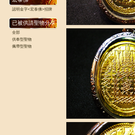
認明金字<宏泰佛>招牌
已被供請聖物分享
全部
供奉型聖物
佩帶型聖物