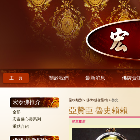
主 頁
關於我們
最新消息
佛牌資
聖物類別 > 佛牌/佛像聖物 >
魯史
宏泰佛推介
亞贊臣 魯史賴賴
全部
宏泰佛心靈系列
網主推薦
重點介紹