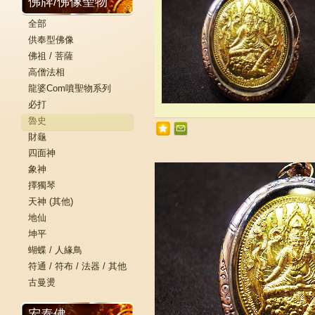
佛牌/佛像聖物
全部
供奉型佛像
佛祖 / 菩薩
高僧法相
龍婆Com噴聖物系列
必打
魯史
財龜
四面神
象神
擇獨琴
天神 (其他)
地仙
坤平
蝴蝶 / 人緣鳥
符通 / 符布 / 法器 / 其他
古曼燙
宏泰佛